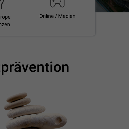
Online / Medien
trope
nzen
tprävention