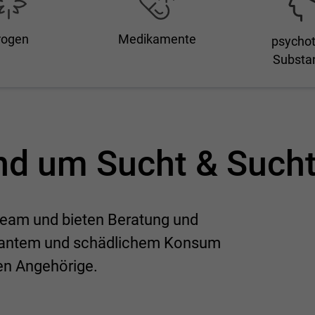
rogen
Medikamente
psycho
Substa
und um Sucht & Such
 Team und bieten Beratung und
skantem und schädlichem Konsum
en Angehörige.