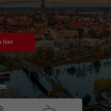
u hier
en: