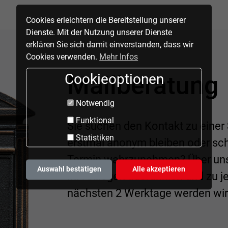
Cookies erleichtern die Bereitstellung unserer
Dienste. Mit der Nutzung unserer Dienste
erklären Sie sich damit einverstanden, dass wir
Cookies verwenden.
Mehr Infos
Mailberatung
Cookieoptionen
Notwendig
Funktional
Sie suchen den Kontakt zu einer 
Statistiken
erstmal anonym bleiben oder scha
Termin wahrzunehmen? Über uns
Auswahl bestätigen
Alle akzeptieren
Ihr Anliegen ausführlich und zu je
nächsten 2 Werktage werden wir 